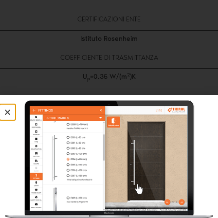
CERTIFICAZIONI ENTE
Istituto Rosenheim
COEFFICIENTE DI TRASMITTANZA
2
U
=0.35 W/(m
)K
p
SICUREZZA SUPERIORE
Sicurezza nell’installazione, utilizzando lastre in alluminio da 3
mm all’esterno e di 2 mm all’interno, combinata con la scelta di