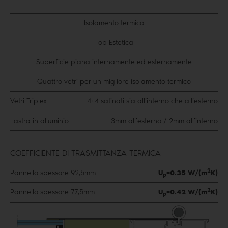
Isolamento termico
Top Estetica
Superficie piana internamente ed esternamente
Quattro vetri per un migliore isolamento termico
Vetri Triplex
4+4 satinati sia all’interno che all’esterno
Lastra in alluminio
3mm all’esterno / 2mm all’interno
COEFFICIENTE DI TRASMITTANZA TERMICA
2
Pannello spessore 92,5mm
U
=0.35 W/(m
K)
p
2
Pannello spessore 77,5mm
U
=0.42 W/(m
K)
p