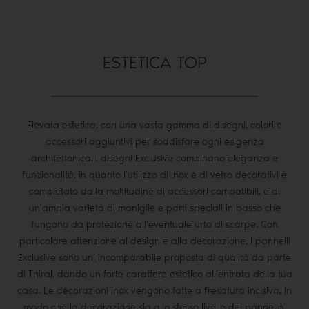
ESTETICA TOP
Elevata estetica, con una vasta gamma di disegni, colori e
accessori aggiuntivi per soddisfare ogni esigenza
architettonica. I disegni Exclusive combinano eleganza e
funzionalità, in quanto l’utilizzo di Inox e di vetro decorativi è
completato dalla moltitudine di accessori compatibili, e di
un’ampia varietà di maniglie e parti speciali in basso che
fungono da protezione all’eventuale urto di scarpe. Con
particolare attenzione al design e alla decorazione, i pannelli
Exclusive sono un’ incomparabile proposta di qualità da parte
di Thiral, dando un forte carattere estetico all’entrata della tua
casa. Le decorazioni inox vengono fatte a fresatura incisiva, in
modo che la decorazione sia allo stesso livello del pannello,