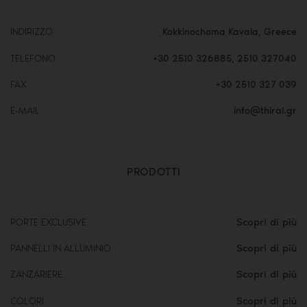
INDIRIZZO
Kokkinochoma Kavala, Greece
TELEFONO
+30 2510 326885
,
2510 327040
FAX
+30 2510 327 039
E-MAIL
info@thiral.gr
PRODOTTI
Scopri di più
PORTE EXCLUSIVE
Scopri di più
PANNELLI IN ALLUMINIO
Scopri di più
ZANZARIERE
Scopri di più
COLORI