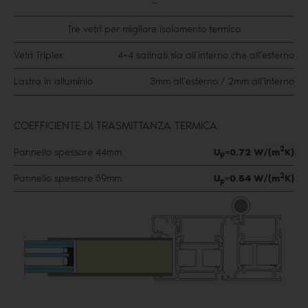
–
Tre vetri per migliore isolamento termico
Vetri Triplex
4+4 satinati sia all’interno che all’esterno
Lastra in alluminio
3mm all’esterno / 2mm all’interno
COEFFICIENTE DI TRASMITTANZA TERMICA
2
Pannello spessore 44mm
U
=0.72 W/(m
K)
p
2
Pannello spessore 59mm
U
=0.54 W/(m
K)
p