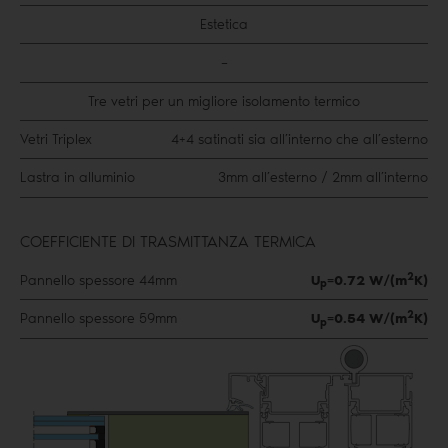
Estetica
–
Tre vetri per un migliore isolamento termico
Vetri Triplex
4+4 satinati sia all’interno che all’esterno
Lastra in alluminio
3mm all’esterno / 2mm all’interno
COEFFICIENTE DI TRASMITTANZA TERMICA
2
Pannello spessore 44mm
U
=0.72 W/(m
K)
p
2
Pannello spessore 59mm
U
=0.54 W/(m
K)
p