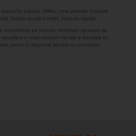
e panourile presate THIRAL, care permite: Instalare
tă, Izolație acustică înaltă, Înlocuire rapidă.
se concentreze pe inovare, rămânem aproape de
ascultând în mod constant nevoile și dorințele lor,
atoare pentru a răspunde fiecărei noi provocări.