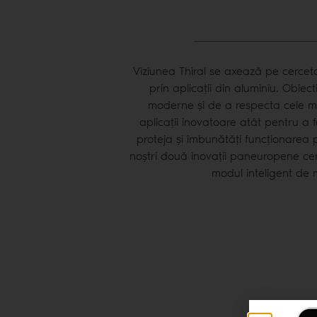
Viziunea Thiral se axează pe cerceta
prin aplicații din aluminiu. Obiec
moderne și de a respecta cele ma
aplicații inovatoare atât pentru a f
proteja și îmbunătăți funcționarea p
noștri două inovații paneuropene cert
modul inteligent de m