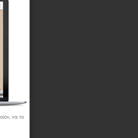
οϊόν, να το