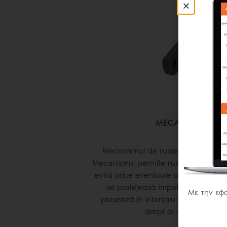
MECANISM DE R
Mecanismul de rulare controlată a
Mecanismul permite rularea lentă a pl
evită orice eventuale accidente, mai a
se protejează împotriva ruperilo
Με την εφα
plasează în interiorul casetei plas
drept al sistemului. Nu