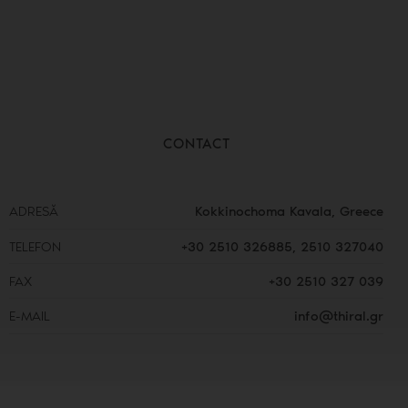
CONTACT
ADRESĂ
Kokkinochoma Kavala, Greece
TELEFON
+30 2510 326885
,
2510 327040
FAX
+30 2510 327 039
E-MAIL
info@thiral.gr