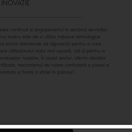
INOVAȚIE
rea continuă și angajamentul în sectorul serviciilor
tivul nostru este de a utiliza mijloace tehnologice
i stricte standarde de siguranță pentru a crea
ace utilizatorului viața mai ușoară, cât și pentru a
roduselor noastre. În acest sector, oferim clienților
ificate, mecanismul de rulare controlată a plasei și
ontare și fixare a sticlei în panouri.