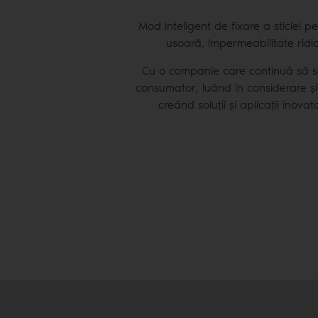
Mod inteligent de fixare a sticlei p
ușoară, Impermeabilitate ridica
Cu o companie care continuă să 
consumator, luând în considerare și 
creând soluții și aplicații inov