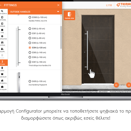
ULARE CONTROLATĂ A PLASEI
 plasei este o noutate (brevet european) THIRAL.
asei în casetă. Cu acest mecanism utilizatorul final
les în cazul copiilor și vârstnicilor. Mai mult, plasa
r care ar putea fi cauzate de rularea bruscă. Se
ρμογή Configurator μπορείτε να τοποθετήσετε ψηφιακά το πρ
ei de insecte THIRAL și este fixat cu șurub la capul
διαμορφώσετε όπως ακριβώς εσείς θέλετε!
 necesită nicio reglare sau întreținere.