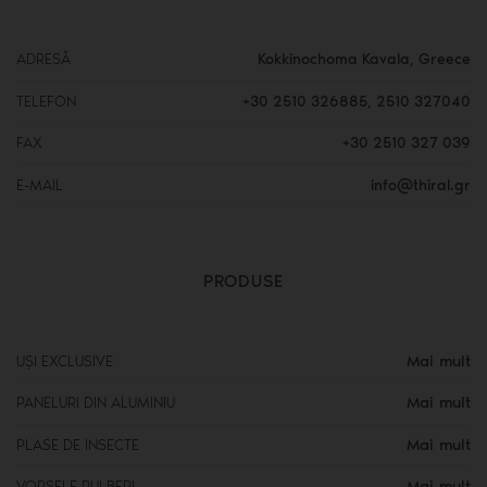
ADRESĂ
Kokkinochoma Kavala, Greece
TELEFON
+30 2510 326885
,
2510 327040
FAX
+30 2510 327 039
E-MAIL
info@thiral.gr
PRODUSE
Mai mult
UȘI EXCLUSIVE
Mai mult
PANELURI DIN ALUMINIU
Mai mult
PLASE DE INSECTE
Mai mult
VOPSELE PULBERI