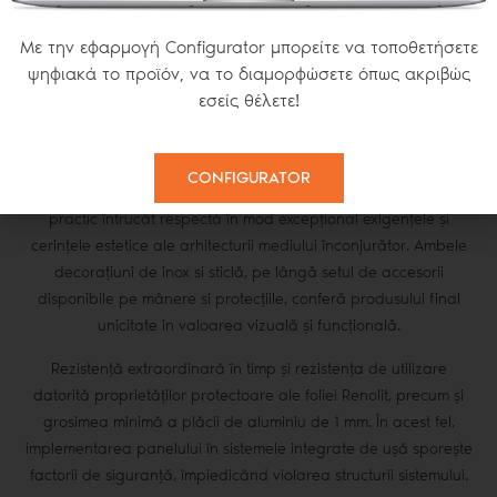
Με την εφαρμογή Configurator μπορείτε να τοποθετήσετε
CLARITATEA DESIGNULUI
ψηφιακά το προϊόν, να το διαμορφώσετε όπως ακριβώς
εσείς θέλετε!
Claritatea designului și a culorii, cu utilizarea puternicelor
pantografe și a sistemului ultra-modern de vopsire Thiral.
CONFIGURATOR
Implementarea designului final îmbină estetica și caracterul
practic întrucât respectă în mod excepțional exigențele și
cerințele estetice ale arhitecturii mediului înconjurător. Ambele
decorațiuni de inox si sticlă, pe lângă setul de accesorii
disponibile pe mânere si protecțiile, conferă produsului final
unicitate in valoarea vizuală și funcțională.
Rezistență extraordinară în timp și rezistența de utilizare
datorită proprietăților protectoare ale foliei Renolit, precum și
grosimea minimă a plăcii de aluminiu de 1 mm. În acest fel,
implementarea panelului în sistemele integrate de ușă sporește
factorii de siguranță, împiedicând violarea structurii sistemului.