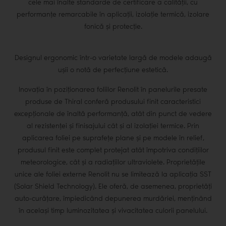
cele mai înalte standarde de certificare a calității, cu
performanțe remarcabile în aplicații, izolație termică, izolare
fonică și protecție.
Designul ergonomic într-o varietate largă de modele adaugă
ușii o notă de perfecțiune estetică.
Inovația în poziționarea foliilor Renolit în panelurile presate
produse de Thiral conferă produsului finit caracteristici
excepționale de înaltă performanță, atât din punct de vedere
al rezistenței și finisajului cât și al izolației termice. Prin
aplicarea foliei pe suprafețe plane și pe modele în relief,
produsul finit este complet protejat atât împotriva condițiilor
meteorologice, cât și a radiațiilor ultraviolete. Proprietățile
unice ale foliei externe Renolit nu se limitează la aplicația SST
(Solar Shield Technology). Ele oferă, de asemenea, proprietăți
auto-curățare, împiedicând depunerea murdăriei, menținând
în același timp luminozitatea și vivacitatea culorii panelului.