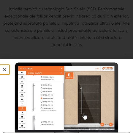
Izolație termică cu tehnologia Sun Shield (SST). Performanțele
excepționale ale foliilor Renolit previn intrarea căldurii din exterior,
protejând suprafața panelului împotriva radiațiilor ultraviolete. Alte
caracteristici ale panelului includ proprietățile de izolare fonică și
impermeabilizare, protejând atât în interior cât și structura
panoului în sine.
CERTIFICĂRI
Institutul Rosenheim
COEFICIENT DE TRANSFER
2
Up=0.35 W/(m
)K