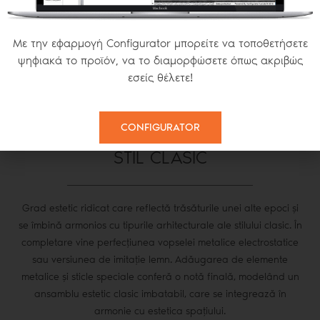
COEFICIENT DE TRANSFER TERMIC
Με την εφαρμογή Configurator μπορείτε να τοποθετήσετε
2
Up=1.4 W/(m
K)
ψηφιακά το προϊόν, να το διαμορφώσετε όπως ακριβώς
εσείς θέλετε!
CONFIGURATOR
STIL CLASIC
Grad estetic ridicat care reflectă trăsăturile unei alte epoci și
se îmbină armonios cu tipurile arhitecturale ale stilului clasic. În
completare vine perfecțiunea vopselei metalice electrostatice
sau versiunea de imitație lemn. Adăugarea de elemente
metalice și sticle speciale conferă o notă finală, modelând un
ansamblu estetic clasic imbatabil, care se integrează în
armonie cu estetica spațiului.