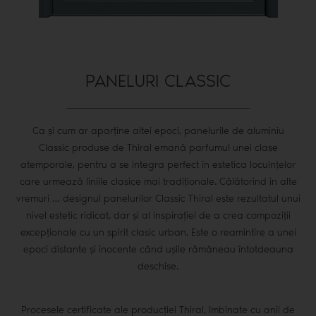
PANELURI CLASSIC
Ca și cum ar aparține altei epoci, panelurile de aluminiu
Classic produse de Thiral emană parfumul unei clase
atemporale, pentru a se integra perfect în estetica locuințelor
care urmează liniile clasice mai tradiționale. Călătorind in alte
vremuri … designul panelurilor Classic Thiral este rezultatul unui
nivel estetic ridicat, dar și al inspirației de a crea compoziții
excepționale cu un spirit clasic urban. Este o reamintire a unei
epoci distante și inocente când ușile rămâneau întotdeauna
deschise.
Procesele certificate ale producției Thiral, îmbinate cu anii de