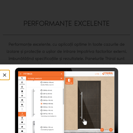
PERFORMANȚE EXCELENTE
Performanțe excelente, cu aplicații optime în toate cazurile de
izolare și protecție a ușilor de intrare împotriva factorilor externi,
îmbunătățind specificațiile și rezultatele. Panelurile Thiral sunt
ideale pentru sistemele de uși intrare cu standard ridicat de
calitate, permițând astfel îmbunătățirea proprietăților de siguranță,
izolație și impermeabilizare. Fiecare produs este certificat de
organisme și instituții recunoscute la nivel internațional.
CERTIFICĂRI
Rosenheim
TÜV NORD