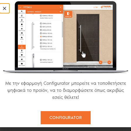
Η φιλοσοφία της Thiral περιστρέφεται γύρω από την
ολοκληρωμένη εξυπηρέτηση των αναγκών ενός χώρου με
υψηλής ποιότητας και καινοτόμες εφαρμογές αλουμινίου. Σε
αυτό το πλαίσιο, ήδη από το 2000, αναπτύσσει την γκάμα
των προϊόντων της, προσθέτοντας σε αυτά τα συστήματα
σήτας. Με μια ευρύτατη γκάμα προϊόντων στην κατηγορία,
σας επιτρέπει να επιλέξετε τη σήτα που ταιριάζει στις δικές
σας ανάγκες τόσο ως προς τη λειτουργικότητα, όσο και ως
προς τις απαιτήσεις του σημείου εγκατάστασης. Η
Με την εφαρμογή Configurator μπορείτε να τοποθετήσετε
πιστοποιημένη ποιότητα των υλικών, όσο και της διαδικασίας
ψηφιακά το προϊόν, να το διαμορφώσετε όπως ακριβώς
κατασκευής, σε συνδυασμό και με την πανευρωπαϊκή
εσείς θέλετε!
καινοτομία του ειδικού μηχανισμού επιβράδυνσης (φρένο),
καθιστούν το τελικό προϊόν επιτομή ποιότητας και
λειτουργικότητας.
CONFIGURATOR