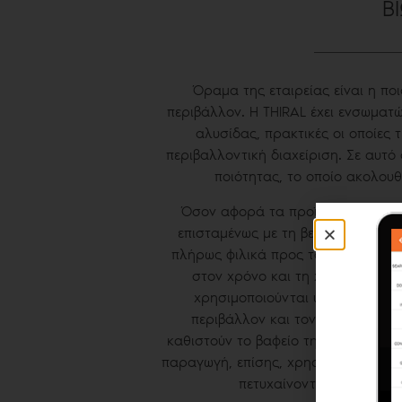
Β
Όραμα της εταιρείας είναι η πο
περιβάλλον. Η THIRAL έχει ενσωματώ
αλυσίδας, πρακτικές οι οποίες 
περιβαλλοντική διαχείριση. Σε αυτό
ποιότητας, το οποίο ακολου
Όσον αφορά τα προϊόντα, το τμήμ
επισταμένως με τη βελτιστοποίηση
πλήρως φιλικά προς το περιβάλλον,
στον χρόνο και τη χρήση. Συγκε
χρησιμοποιούνται υλικά χωρίς χρ
περιβάλλον και τον άνθρωπο ρύπο
καθιστούν το βαφείο της THIRAL ως
παραγωγή, επίσης, χρησιμοποιούντα
πετυχαίνοντας παράλληλα