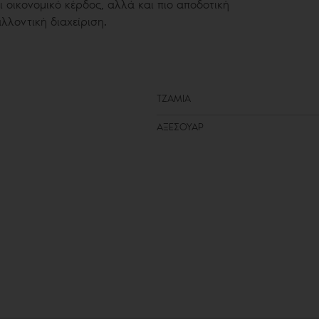
ι οικονομικό κέρδος, αλλά και πιο αποδοτική
λλοντική διαχείριση.
ΤΖΑΜΙΑ
ΑΞΕΣΟΥΑΡ