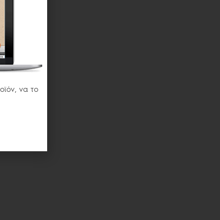
οϊόν, να το