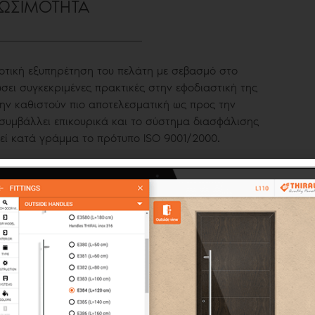
ΙΩΣΙΜΟΤΗΤΑ
ιοτική εξυπηρέτηση του πελάτη με σεβασμό στο
σει συγκεκριμένες πρακτικές στην εφοδιαστική της
την καθιστούν πιο αποτελεσματική ως προς την
 συμβάλλει επικουρικά και το σύστημα διασφάλισης
θεί κατά γράμμα το πρότυπο ISO 9001/2000.
α έρευνας και ανάπτυξης της THIRAL ασχολείται
 των χαρακτηριστικών τους, ώστε να καθίστανται
 χωρίς να μειώνεται η ποιότητα και η αντοχή τους
κριμένα, για τη χημική προετοιμασία της βαφής
ώμιο, ώστε να μειώνονται οι επιβλαβείς για το
ι. Οι επενδύσεις, αλλά και οι συνεχείς έλεγχοι
 ένα από τα «πράσινα» βαφεία της χώρας. Κατά την
ι σύγχρονα μηχανήματα που εξοικονομούν ενέργεια,
 και μείωση του λειτουργικού κόστους.