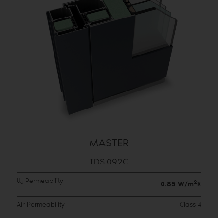
MASTER
TDS.092C
U
Permeability
2
d
0.85 W/m
K
Air Permeability
Class 4