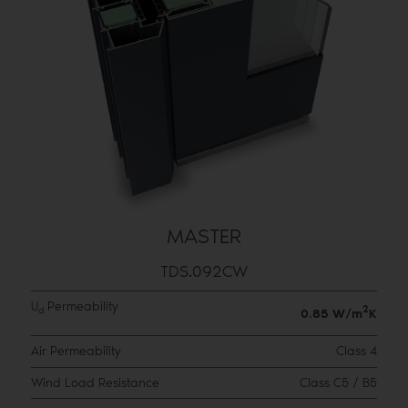
MASTER
TDS.092CW
U
Permeability
2
d
0.85 W/m
K
Air Permeability
Class 4
Wind Load Resistance
Class C5 / B5