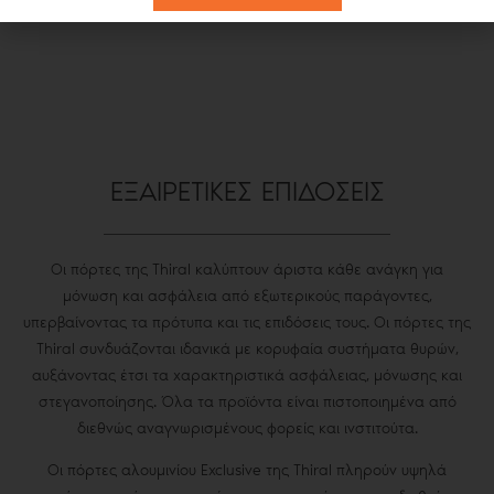
ΕΞΑΙΡΕΤΙΚΕΣ ΕΠΙΔΟΣΕΙΣ
Οι πόρτες της Thiral καλύπτουν άριστα κάθε ανάγκη για
μόνωση και ασφάλεια από εξωτερικούς παράγοντες,
υπερβαίνοντας τα πρότυπα και τις επιδόσεις τους. Οι πόρτες της
Thiral συνδυάζονται ιδανικά με κορυφαία συστήματα θυρών,
αυξάνοντας έτσι τα χαρακτηριστικά ασφάλειας, μόνωσης και
στεγανοποίησης. Όλα τα προϊόντα είναι πιστοποιημένα από
διεθνώς αναγνωρισμένους φορείς και ινστιτούτα.
Οι πόρτες αλουμινίου Exclusive της Thiral πληρούν υψηλά