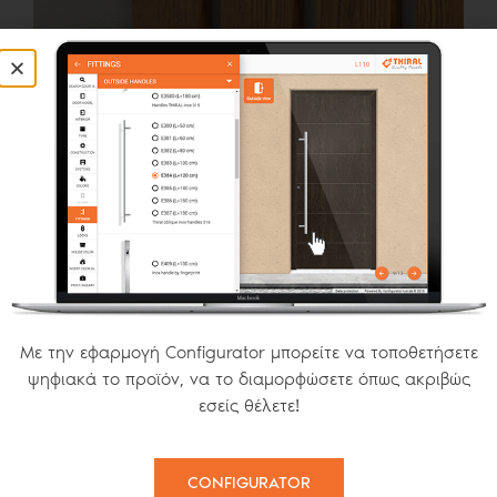
ΕΞΑΙΡΕΤΙΚΗ ΠΟΙΟΤΗΤΑ
Η Thiral σας προσφέρει τον ιδανικό σχεδιασμό που ταιριάζει
στη δική σας αισθητική, με μοναδικές εφαρμογές όπως Wood
Art Effect, Betton Effect, Μαύρα ή Λευκά γυαλιά ασφαλείας,
τρισδιάστατα ειδικά σχέδια ή πηχάκια αλουμινίου στην πόρτα
Με την εφαρμογή Configurator μπορείτε να τοποθετήσετε
αλουμινίου της εισόδου σας. Το Wood Art Effect και το Betton
ψηφιακά το προϊόν, να το διαμορφώσετε όπως ακριβώς
effect είναι καινοτόμα υλικά που κατασκευάζονται από ειδικό
εσείς θέλετε!
σκυρόδεμα και δεν χρειάζονται συντήρηση. Κάθε πόρτα που
κατασκευάζει η Thiral είναι πραγματικά ξεχωριστή και
μοναδική!
CONFIGURATOR